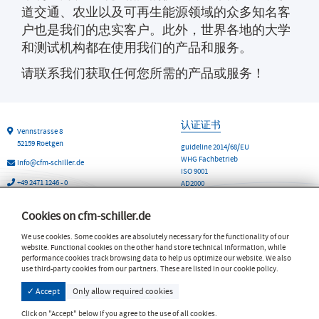
道交通、农业以及可再生能源领域的众多知名客
户也是我们的忠实客户。此外，世界各地的大学
和测试机构都在使用我们的产品和服务。
请联系我们获取任何您所需的产品或服务！
认证证书
Vennstrasse 8
52159 Roetgen
guideline 2014/68/EU
WHG Fachbetrieb
info@cfm-schiller.de
ISO 9001
+49 2471 1246 - 0
AD2000
DIN 3834
+49 2471 1246 - 20
ISO 14001 2015
Cookies on cfm-schiller.de
我们CFM公司
产品和服务
We use cookies. Some cookies are absolutely necessary for the functionality of our
全球联系方式和网站
隔振技术
website. Functional cookies on the other hand store technical information, while
公司历史
安装台技术
performance cookies track browsing data to help us optimize our website. We also
质量管理
use third-party cookies from our partners. These are listed in our cookie policy.
试验台技术
气候与环境保护
伺服控制系统
✓ Accept
Only allow required cookies
贸易展览会
技术服务
简介
公司
Click on "Accept" below if you agree to the use of all cookies.
媒体中心