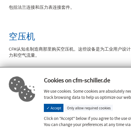
包括法兰连接和压力表连接套件。
空压机
CFM从知名制造商那里购买空压机。这些设备是为工业用户设
力和空气流量。
Cookies on cfm-schiller.de
认证证书
Vennstrasse 8
52159 Roetgen
guideline 201
We use cookies. Some cookies are absolutely nec
WHG Fachbet
track browsing data to help us optimize our websi
info@cfm-schiller.de
ISO 9001
✓ Accept
Only allow required cookies
AD2000
+49 2471 1246 - 0
DIN 3834
Click on "Accept" below if you agree to the use of
+49 2471 1246 - 20
ISO 14001 20
You can change your preferences at any time via 