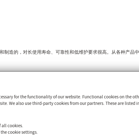
计和制造的，对长使用寿命、可靠性和低维护要求很高。从各种产品
我们CFM公司
4/68/EU
全球联系方式和网站
essary for the functionality of our website. Functional cookies on the o
rieb
公司历史
te. We also use third-party cookies from our partners. These are listed in
质量管理
气候与环境保护
贸易展览会
 all cookies.
15
简介
the cookie settings.
媒体中心