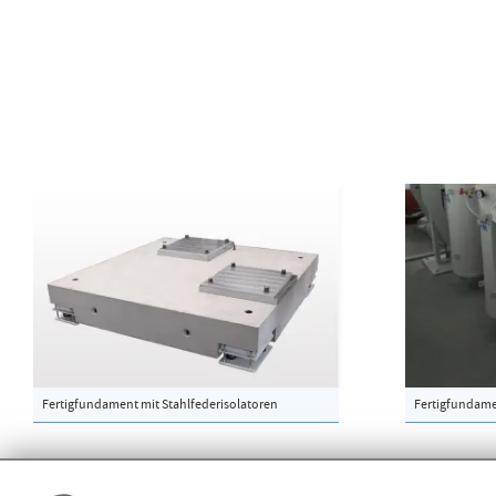
Fertigfundament mit Stahl­federisolatoren
Fertigfundame