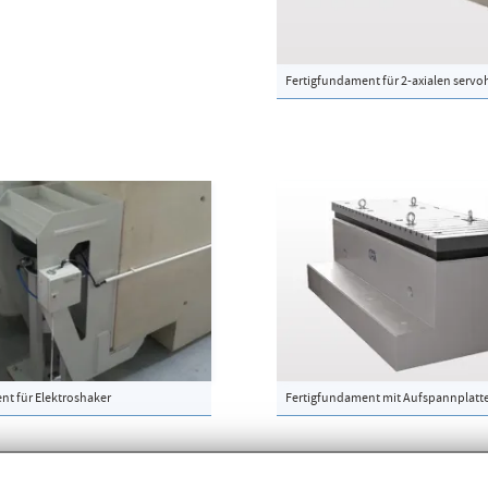
Fertigfundament für 2-axialen servo
nt für Elektroshaker
Fertigfundament mit Aufspannplatt