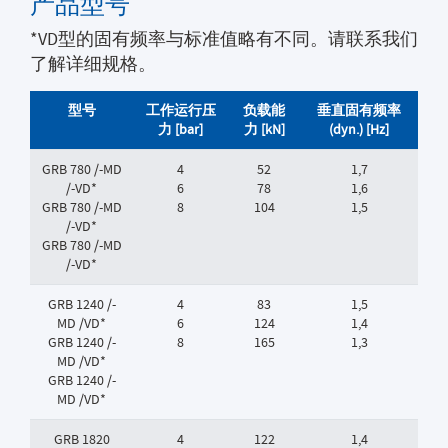
产品型号
*VD型的固有频率与标准值略有不同。请联系我们
了解详细规格。
型号
工作运行压
负载能
垂直固有频率
力 [bar]
力 [kN]
(dyn.) [Hz]
GRB 780 /-MD
4
52
1,7
/-VD*
6
78
1,6
GRB 780 /-MD
8
104
1,5
/-VD*
GRB 780 /-MD
/-VD*
GRB 1240 /-
4
83
1,5
MD /VD*
6
124
1,4
GRB 1240 /-
8
165
1,3
MD /VD*
GRB 1240 /-
MD /VD*
GRB 1820
4
122
1,4