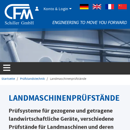
Konto & Login
Deutsch
Englisch
Französisch
Startseite
Prüfstandstechnik
Landmaschinenprüfstände
LANDMASCHINEN­PRÜFSTÄNDE
Prüfsysteme für gezogene und getragene
landwirtschaftliche Geräte, verschiedene
Prüfstände für Landmaschinen und deren