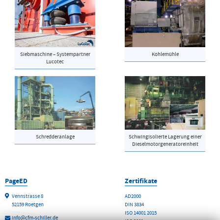
Siebmaschine – Systempartner
Kohlemühle
Lucotec
Schredderanlage
Schwingisolierte Lagerung einer
Dieselmotorgeneratoreinheit
PageED
Zertifikate
Vennstrasse 8
AD2000
52159 Roetgen
DIN 3834
ISO 14001 2015
info@cfm-schiller.de