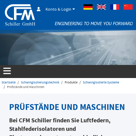
Konto & Login
Deutsch
Englisch
Französisch
Startseite
Schwingisolierungstechnik
Produkte
Schwingisolierte Systeme
Prüfstände und Maschinen
PRÜFSTÄNDE UND MASCHINEN
Bei CFM Schiller finden Sie Luftfedern,
Stahlfederisolatoren und