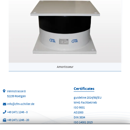
Amortisseur
Certificates
Vennstrasse 8
52159 Roetgen
guideline 2014/68/EU
WHG Fachbetrieb
info@cfm-schiller.de
ISO 9001
+49 2471 1246 - 0
AD2000
DIN 3834
+49 2471 1246 - 20
ISO 14001 2015
CFM Schiller GmbH
Produits et services