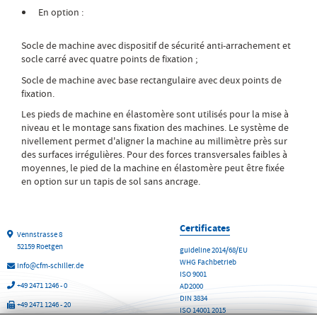
En option :
Socle de machine avec dispositif de sécurité anti-arrachement et
socle carré avec quatre points de fixation ;
Socle de machine avec base rectangulaire avec deux points de
fixation.
Les pieds de machine en élastomère sont utilisés pour la mise à
niveau et le montage sans fixation des machines. Le système de
nivellement permet d'aligner la machine au millimètre près sur
des surfaces irrégulières. Pour des forces transversales faibles à
moyennes, le pied de la machine en élastomère peut être fixée
en option sur un tapis de sol sans ancrage.
Certificates
Vennstrasse 8
52159 Roetgen
guideline 2014/68/EU
WHG Fachbetrieb
info@cfm-schiller.de
ISO 9001
+49 2471 1246 - 0
AD2000
DIN 3834
+49 2471 1246 - 20
ISO 14001 2015